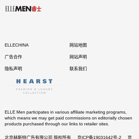
ELLECHINA
网站地图
广告合作
网站声明
隐私声明
联系我们
ELLE Men participates in various affiliate marketing programs,
which means we may get paid commissions on editorially chosen
products purchased through our links to retailer sites.
北京赫斯特广告有限公司 版权所有
京ICP备19031642号-2
京