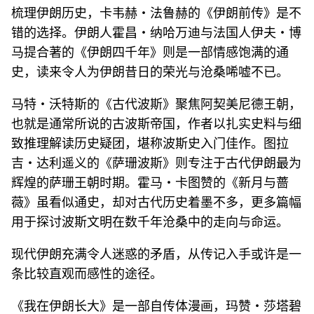
梳理伊朗历史，卡韦赫・法鲁赫的《伊朗前传》是不
错的选择。伊朗人霍昌・纳哈万迪与法国人伊夫・博
马提合著的《伊朗四千年》则是一部情感饱满的通
史，读来令人为伊朗昔日的荣光与沧桑唏嘘不已。
马特・沃特斯的《古代波斯》聚焦阿契美尼德王朝，
也就是通常所说的古波斯帝国，作者以扎实史料与细
致推理解读历史疑团，堪称波斯史入门佳作。图拉
吉・达利遥义的《萨珊波斯》则专注于古代伊朗最为
辉煌的萨珊王朝时期。霍马・卡图赞的《新月与蔷
薇》虽看似通史，却对古代历史着墨不多，更多篇幅
用于探讨波斯文明在数千年沧桑中的走向与命运。
现代伊朗充满令人迷惑的矛盾，从传记入手或许是一
条比较直观而感性的途径。
《我在伊朗长大》是一部自传体漫画，玛赞・莎塔碧