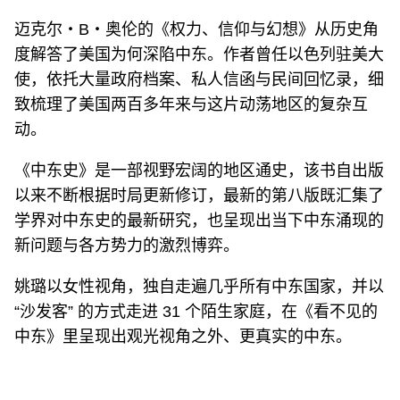
迈克尔・B・奥伦的《权力、信仰与幻想》从历史角
度解答了美国为何深陷中东。作者曾任以色列驻美大
使，依托大量政府档案、私人信函与民间回忆录，细
致梳理了美国两百多年来与这片动荡地区的复杂互
动。
《中东史》是一部视野宏阔的地区通史，该书自出版
以来不断根据时局更新修订，最新的第八版既汇集了
学界对中东史的最新研究，也呈现出当下中东涌现的
新问题与各方势力的激烈博弈。
姚璐以女性视角，独自走遍几乎所有中东国家，并以
“沙发客” 的方式走进 31 个陌生家庭，在《看不见的
中东》里呈现出观光视角之外、更真实的中东。