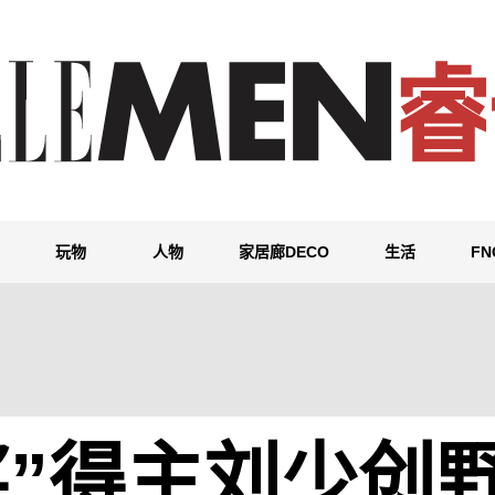
玩物
人物
家居廊DECO
生活
F
奖”得主刘少创