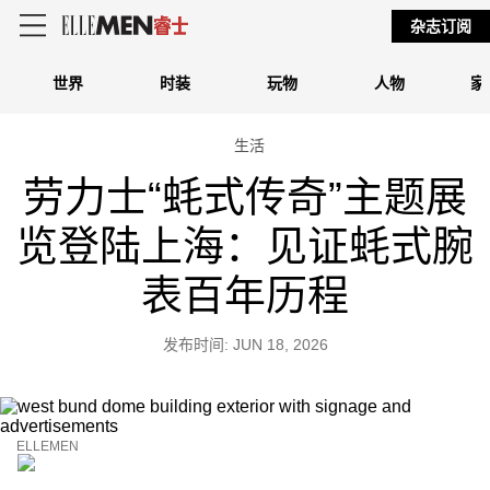
杂志订阅
世界
时装
玩物
人物
家
生活
劳力士“蚝式传奇”主题展
览登陆上海：见证蚝式腕
表百年历程
发布时间: JUN 18, 2026
ELLEMEN