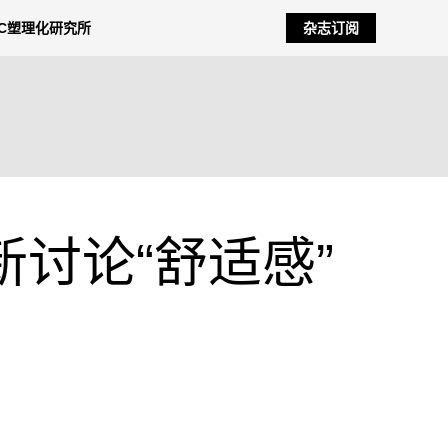
NC塑理化研究所
杂志订阅
讨论“舒适感”