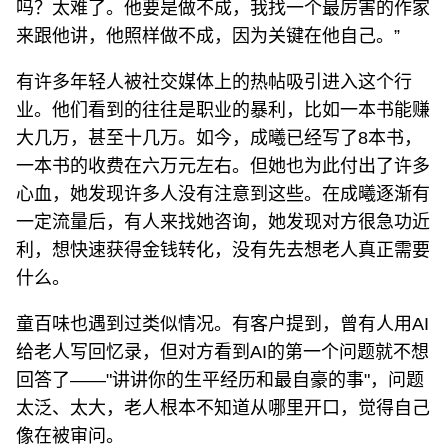
吗？太难了。他要是做不成，我找一个最厉害的作家
来跟他讲，他照样做不成，因为关键在他自己。”
有许多年轻人被社交媒体上的热帖吸引进入这个行
业。他们看到的往往是职业的暴利，比如一本书能赚
大几万，甚至十几万。如今，成曦已经写了8本书，
一本书的收费在六万元左右。但她也为此付出了许多
心血，她发现许多人没有注意到这些。在成曦逐渐有
一定流量后，有人来找她咨询，她发现对方很急功近
利，想快速获得金钱转化，没有先去想老人真正需要
什么。
童百味也遇到过类似情况。有客户提到，曾有人用AI
给老人写回忆录，但对方看到AI的第一个问题就不想
回答了——"讲讲你的生平经历和最自豪的事"，问题
太泛、太大，老人根本不知道从哪里开口，觉得自己
像在被审问。