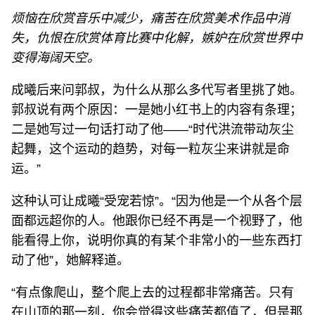
烦恼在欣赏音乐中减少，痛苦在欣赏美术作品中消
失，仇恨在欣赏体育比赛中化解，嫉妒在欣赏世界中
变得海阔天空。
成曦后来问郭叔，为什么从那么多代写者里挑了她。
郭叔说有两个原因：一是她小红书上的内容有条理；
二是她写过一句话打动了他——“时代洪流带动灰尘
起舞，这个运动的趋势，对每一粒灰尘来讲就是命
运。”
这种认可让成曦“受宠若惊”。“因为他是一个从各个层
面都远超你的人。他跟你已经不再是一个视野了，他
能看得上你，说明你真的有某个非常小的一些东西打
动了他”，她解释道。
“有点像爬山，整个爬上去的过程都非常痛苦。只有
在山顶的那一刻，你会觉得这些痛苦都值了，但是那