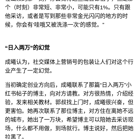
个（时刻）非常短、非常小，可能只有1%。只有跟
他采访，或者是写到那些非常金光闪闪的地方的时
候，你会有‘哇哦又被洗涤一次’的感觉。”
“日入两万”的幻觉
成曦认为，社交媒体上营销号的包装让人们对这个行
业产生了一定幻觉。
当初确定创业方向后，成曦联系了那篇“日入两万”小
红书帖子的博主，向对方请教。对方很热情，介绍经
验，发来相关教材。郭叔找上门时，成曦很兴奋，但
更害怕。她再次联系了那位博主，对方住在离她不远
的城市，她出了一万块，希望博主可以陪她去采访现
场，什么都不用做，到场就行。博主说好，然后把她
拉黑了。