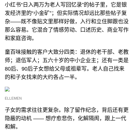
小红书“日入两万为老人写回忆录”的帖子里，它是银
发经济里的“小金矿”；但实际情况却远比那些帖子复
杂——既不像贴文里那样好做，入行和立住脚跟也没
那么容易。它混合了情感劳动、口述历史、商业写作
和家庭咨询。
童百味接触的客户大致分四类：退休的老干部、老教
师；退伍军人；五六十岁的中小企业主；还有一类是
80后、90后子女想给父母或祖辈写。老人自己找来
的和子女找来的大约各占一半。
ELLEMEN
子女的需求往往更复杂。除了留作纪念，背后还有更
隐蔽的动机 —— 想疗愈悲伤，化解隔阂，跟上一代
和解。