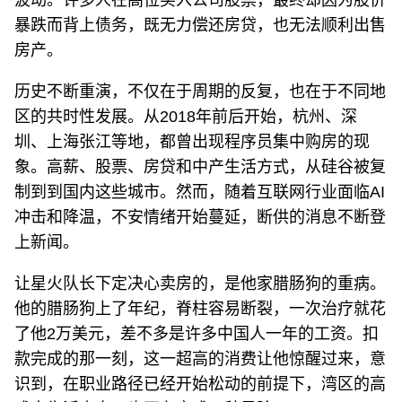
波动。许多人在高位买入公司股票，最终却因为股价
暴跌而背上债务，既无力偿还房贷，也无法顺利出售
房产。
历史不断重演，不仅在于周期的反复，也在于不同地
区的共时性发展。从2018年前后开始，杭州、深
圳、上海张江等地，都曾出现程序员集中购房的现
象。高薪、股票、房贷和中产生活方式，从硅谷被复
制到到国内这些城市。然而，随着互联网行业面临AI
冲击和降温，不安情绪开始蔓延，断供的消息不断登
上新闻。
让星火队长下定决心卖房的，是他家腊肠狗的重病。
他的腊肠狗上了年纪，脊柱容易断裂，一次治疗就花
了他2万美元，差不多是许多中国人一年的工资。扣
款完成的那一刻，这一超高的消费让他惊醒过来，意
识到，在职业路径已经开始松动的前提下，湾区的高