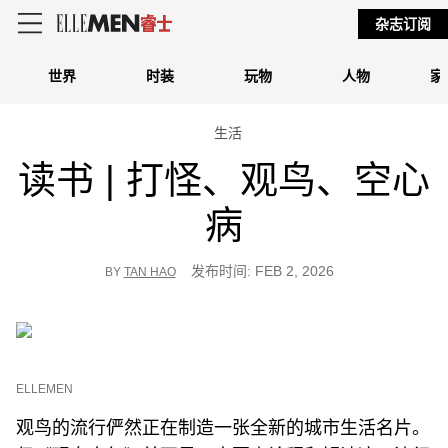
杂志订阅
世界
时装
玩物
人物
家
生活
读书 | 打怪、观鸟、空心
病
发布时间: FEB 2, 2026
BY
TAN HAO
ELLEMEN
观鸟的流行俨然正在制造一张全新的城市生活名片。