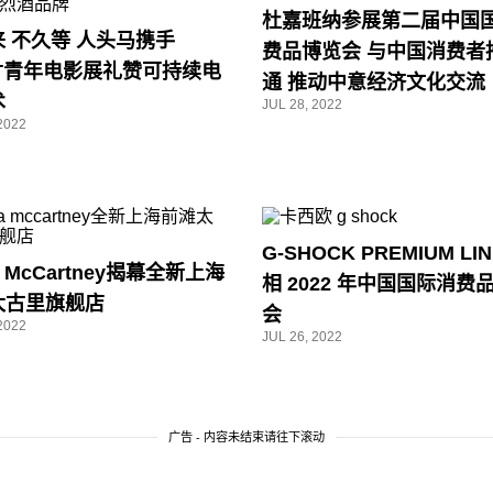
杜嘉班纳参展第二届中国
 不久等 人头马携手
费品博览会 与中国消费者
ST青年电影展礼赞可持续电
通 推动中意经济文化交流
术
JUL 28, 2022
2022
G-SHOCK PREMIUM LI
la McCartney揭幕全新上海
相 2022 年中国国际消费
太古里旗舰店
会
2022
JUL 26, 2022
广告 - 内容未结束请往下滚动