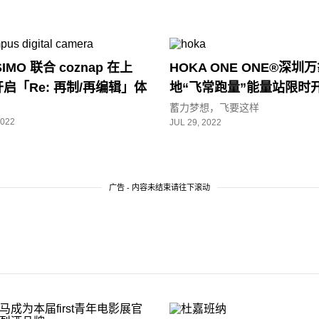
SIMO 联合 coznap 在上
HOKA ONE ONE®深圳
启「Re: 再制/再编辑」体
地“飞常跑量”能量站限时
蓄力梦想，飞要这样
2022
JUL 29, 2022
广告 - 内容未结束请往下滚动