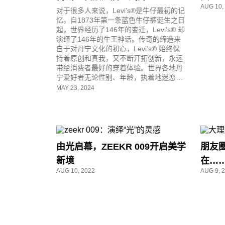
AUG 10,
对于很多人来说，Levi’s®是牛仔最初的记
忆。自1873年第一条蓝色牛仔裤诞生之日
起，世界经历了146年的变迁，Levi’s® 却
演绎了146年的牛王神话。传奇的缔造来
自于对丹宁文化的初心，Levi’s® 始终保
持着原创和真我，又不断开拓创新，永远
带给消费者最好的穿着体验。世界各地丹
宁爱好者无论性别、年龄，执着地迷恋着
这一抹蓝，并一同见证Levi’s®与世界时尚
MAY 23, 2024
史并行。
由光启幕，ZEEKR 009开启美学
朋友
新境
在……
AUG 10, 2022
AUG 9, 