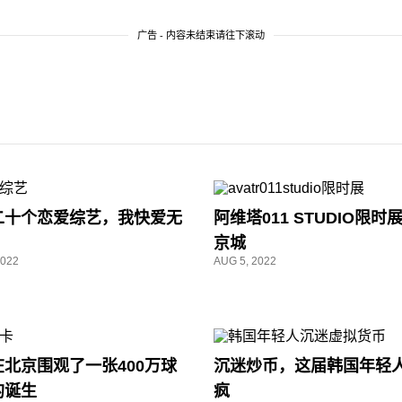
广告 - 内容未结束请往下滚动
二十个恋爱综艺，我快爱无
阿维塔011 STUDIO限时
京城
2022
AUG 5, 2022
在北京围观了一张400万球
沉迷炒币，这届韩国年轻
的诞生
疯