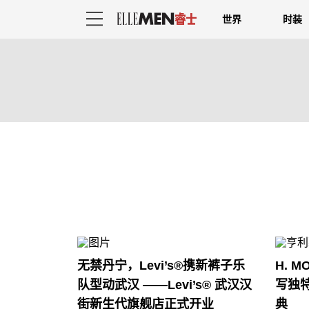
世界
时装
无禁丹宁，Levi’s®携新裤子乐
H. M
队型动武汉 ——Levi’s® 武汉汉
写独
街新生代旗舰店正式开业
典