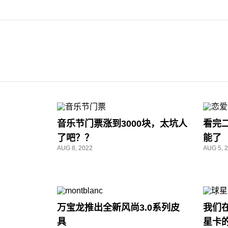
音乐节门票涨到3000块，太坑人
看完
了吧？？
能了
AUG 8, 2022
AUG 5, 
万宝龙推出全新风尚3.0系列皮
我们
具
星卡