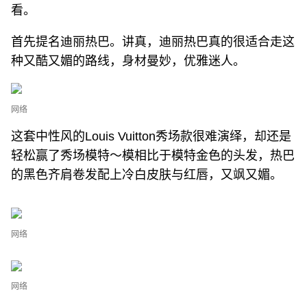
看。
首先提名迪丽热巴。讲真，迪丽热巴真的很适合走这
种又酷又媚的路线，身材曼妙，优雅迷人。
网络
这套中性风的Louis Vuitton秀场款很难演绎，却还是
轻松赢了秀场模特～模相比于模特金色的头发，热巴
的黑色齐肩卷发配上冷白皮肤与红唇，又飒又媚。
网络
网络