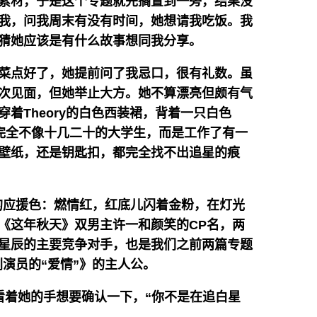
素材，于是这个专题就先搁置到一旁，结果没
我，问我周末有没有时间，她想请我吃饭。我
猜她应该是有什么故事想同我分享。
菜点好了，她提前问了我忌口，很有礼数。虽
次见面，但她举止大方。她不算漂亮但颇有气
着Theory的白色西装裙，背着一只白色
起来完全不像十几二十的大学生，而是工作了有一
壁纸，还是钥匙扣，都完全找不出追星的痕
P的应援色：燃情红，红底儿闪着金粉，在灯光
剧《这年秋天》双男主许一和颜笑的CP名，两
星辰的主要竞争对手，也是我们之前两篇专题
演员的“爱情”》的主人公。
我看着她的手想要确认一下，“你不是在追白星