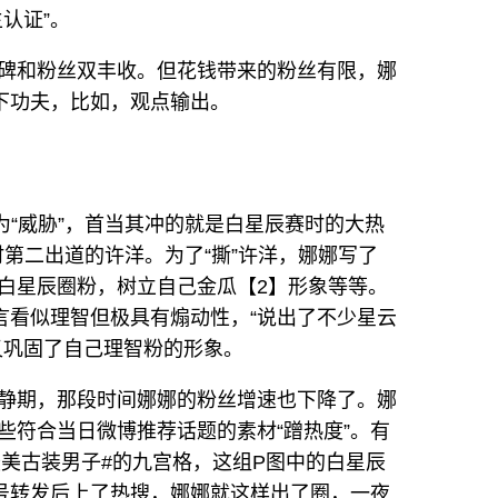
认证”。
碑和粉丝双丰收。但花钱带来的粉丝有限，娜
上下功夫，比如，观点输出。
为“威胁”，首当其冲的就是白星辰赛时的大热
第二出道的许洋。为了“撕”许洋，娜娜写了
白星辰圈粉，树立自己金瓜【2】形象等等。
言看似理智但极具有煽动性，“说出了不少星云
又巩固了自己理智粉的形象。
静期，那段时间娜娜的粉丝增速也下降了。娜
些符合当日微博推荐话题的素材“蹭热度”。有
最美古装男子#的九宫格，这组P图中的白星辰
销号转发后上了热搜，娜娜就这样出了圈，一夜