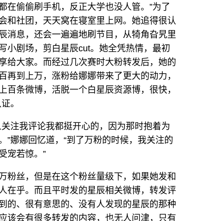
都在偷偷刷手机，反正大学也没人管。”为了
会和社团，天天窝在寝室里上网。她追得很认
辰消息，还会一遍遍地刷节目，从犄角旮旯里
写小剧场，剪白星辰cut。她全凭热情，最初
享给大家。而经过几次赛时大粉转发后，她的
百再到上万，涨粉给娜娜带来了更大的动力，
上百条微博，活脱一个白星辰资源博，很快，
认证。
人关注我评论我都挺开心的，因为那时抱着为
。”娜娜回忆道，“到了万粉的时候，我关注的
受宠若惊。”
万粉丝，但是在这个粉丝量级下，如果她发和
人在乎。而且平时发的星辰相关微博，转发评
到的、很有意思的、没有人发现的星辰的那种
应该会有很多转发的内容，也无人问津，只有