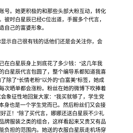
账号。她更积极的和那些头部大粉互动，转化
。彼时白星辰已经C位出道，手握多个代言，
造自己的富婆形象。
你显示自己很有钱的话他们还是会关注你，会
己在白星辰身上到底花了多少钱：“这几年我
的白星辰代言包圆了，整个编导系都知道我喜
了除了“长情老粉”以外的“白富美”标签，她成
每次晒单都会涨粉。粉丝在她的微博下吹捧着
她就会象征性地回复大家：“我买就够了，学生党
她本身也是一个学生党而已。然后粉丝们又会接
观好正！”除了买代言，娜娜还送白星辰不少礼
品牌服装之类的组合，这样看起来又贵又有品
能负担的范围内。她送的衣服白星辰走机场穿