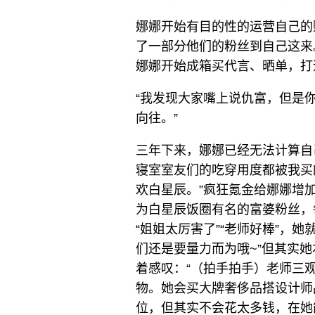
娜娜开始有目的性的运营自己的
了一部分他们的粉丝到自己这来
娜娜开始成箱买代言、晒单，打
“我发现大家嘴上说仇富，但是
向往。”
三年下来，娜娜已经无法计算自
寝室室友们的吃穿用度都被我买
欢白星辰。”疯狂氪金给娜娜增加
为白星辰饭圈有名的富婆粉丝，
“姐姐太厉害了”“老师好棒”，
们还是要量力而为哦~”但其实
着感叹：“（拍手拍手）老师三
物。她会买大牌奢侈品搭设计师
位，但其实不会花太多钱，在她