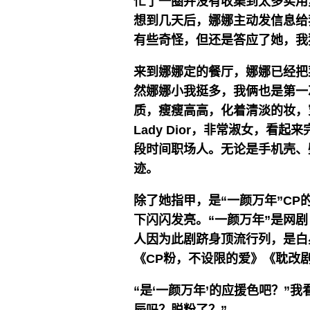
忙了一圈并没有收集到太多实用
想到几天后，娜娜主动发信息给
有些奇怪，但还是答应了她，我
来到娜娜定的餐厅，娜娜已经把
然娜娜小我挺多，我俩也是第一
质，瘦瘦高高，化着清淡的妆，穿
Lady Dior，非常淑女，看
段时间职场人。无论是手机壳、
迹。
除了她指甲，是“一颜万年”C
下闪闪发亮。“一颜万年”是网
人因为此剧跻身顶流行列，是白
《CP粉，不设限的爱》《耽改剧
“是‘一颜万年’的应援色吧？”