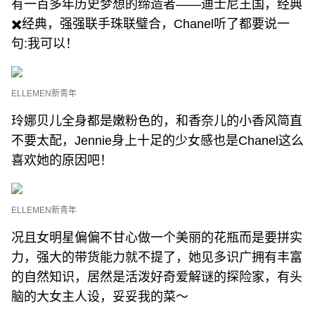
有一百多年历史梦想的缔造者——迪士尼王国，经典
✖️经典，强强联手珠联璧合，Chanel听了都要说一
句:我可以！
ELLEMEN新青年
玲娜贝儿全身都是嫩粉色的，和香奈儿的小香风简直
不要太配，Jennie身上十足的少女感也是Chanel这么
喜欢她的原因吧！
ELLEMEN新青年
况且女明星偏偏不甘心做一个美丽的花瓶而是要拼实
力，强大的带货能力就不提了，她见多识广拥有丰富
的自然知识，居然是活泼好奇爱解谜的探险家，有头
脑的大女主人设，妥妥我的菜～