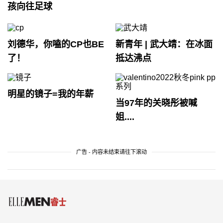
孩向往足球
刘德华，你嗑的CP也BE
新青年 | 武大靖：在冰面
了！
抵达沸点
明星的镜子=我的年薪
当97年的关晓彤被喊
姐....
广告 - 内容未结束请往下滚动