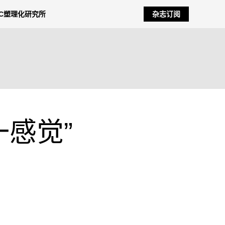
NC塑理化研究所
杂志订阅
感觉”