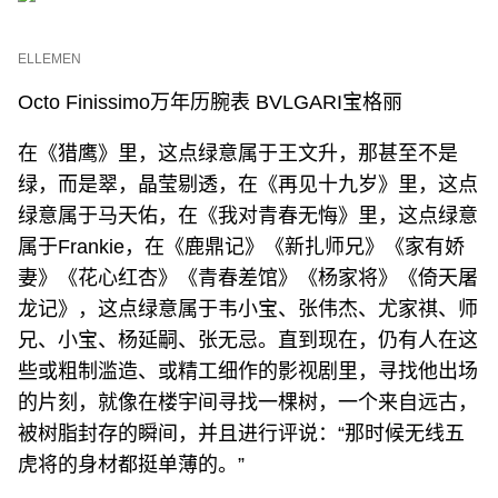
ELLEMEN
Octo Finissimo万年历腕表 BVLGARI宝格丽
在《猎鹰》里，这点绿意属于王文升，那甚至不是
绿，而是翠，晶莹剔透，在《再见十九岁》里，这点
绿意属于马天佑，在《我对青春无悔》里，这点绿意
属于Frankie，在《鹿鼎记》《新扎师兄》《家有娇
妻》《花心红杏》《青春差馆》《杨家将》《倚天屠
龙记》，这点绿意属于韦小宝、张伟杰、尤家祺、师
兄、小宝、杨延嗣、张无忌。直到现在，仍有人在这
些或粗制滥造、或精工细作的影视剧里，寻找他出场
的片刻，就像在楼宇间寻找一棵树，一个来自远古，
被树脂封存的瞬间，并且进行评说：“那时候无线五
虎将的身材都挺单薄的。”