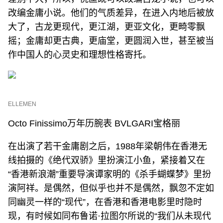
改编金庸小说。他们的气质差异，在进入内地后被放
大了，古龙更现代，更江湖，更亚文化，更畸零飘
摇；金庸却更古典，更庙堂，更圆润入世，甚至被当
作中国人的心灵史和理想性格寄托。
ELLEMEN
Octo Finissimo万年历腕表 BVLGARI宝格丽
在出演了若干金庸剧之后，1988年梁朝伟在香港无
线拍摄的《绝代双骄》里扮演江小鱼，紧接着又在
“香港新浪潮”重要导演谭家明的《杀手蝴蝶梦》里扮
演阿祥。是偶然，但似乎也并不是偶然，飘忽不定如
同幽灵一样的“现代”，在香港和香港电影里时隐时
现，有时候如同布鲁诺·拉图尔所说的“我们从未现代