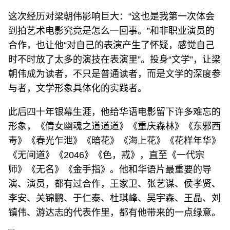
这次经历对梁朝伟影响巨大：“这也是我第一次体会
到拍艺术电影究竟是怎么一回事。”和非职业演员的
合作，也让他“对自己的表演产生了怀疑，感觉自己
时不时放了太多的演技在表演里”。投身“文学”，让梁
朝伟成为读者，不只是普通读者，而是文学的深度参
与者，文学形象具体化的实践者。
此后四十年银幕生涯，他给华语电影留下许多难忘的
形象，《倩女幽魂之道道道》《重庆森林》《东邪西
毒》《春光乍泄》《暗花》《海上花》《花样年华》
《无间道》《2046》《色，戒》，直至《一代宗
师》《无名》《金手指》。他和华语片最重要的导
演、演员，都有过合作，王家卫、张艺谋、侯孝贤、
李安、关锦鹏、于仁泰、杜琪峰、吴宇森、王晶、刘
镇伟、游达志的代表作里，都有他带来的一点绿意。