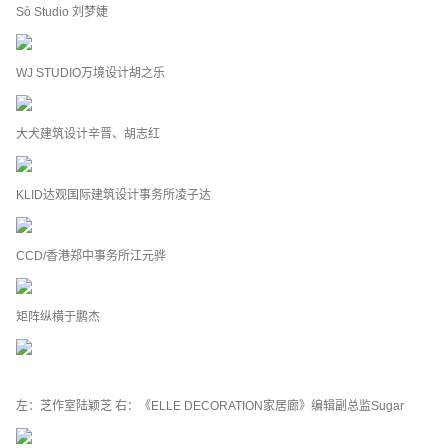
Sò Studio 刘梦婕
WJ STUDIO万境设计胡之乐
大犬建筑设计辛晋、胡志红
KLID达观国际建筑设计事务所凌子达
CCD/香港郑中事务所江元骅
矩阵纵横于鹏杰
左：芝作室陆颖芝 右：《ELLE DECORATION家居廊》编辑副总监Sugar