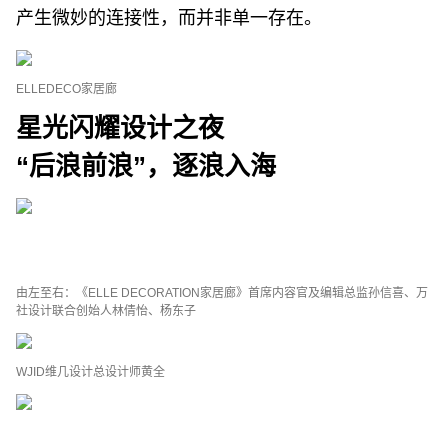
产生微妙的连接性，而并非单一存在。
ELLEDECO家居廊
星光闪耀设计之夜
“后浪前浪”，逐浪入海
由左至右：《ELLE DECORATION家居廊》首席内容官及编辑总监孙信喜、万
社设计联合创始人林倩怡、杨东子
WJID维几设计总设计师黄全