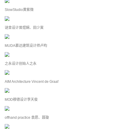
SlowStudio黄紫微
谜舍设计曾煜娴、田少寅
MUDA慕达建筑设计师卢昀
之永设计创始人之永
AIM Architecture Vincent de Graaf
MOD穆德设计李天俊
offhand practice 袁愿、聂璇