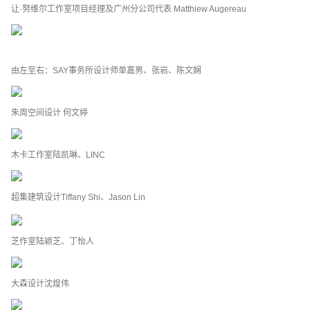
让·努维尔工作室项目经理及广州分公司代表 Matthiew Augereau
由左至右：SAY事务所设计师单嘉男、张岩、陈文娴
朱周空间设计 何文婷
木卡工作室陆凯琳、LINC
超集建筑设计Tiffany Shi、Jason Lin
芝作室陆颖芝、丁怡人
大森设计沈煌伟