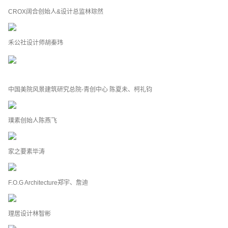
CROX阔合创始人&设计总监林琮然
禾公社设计师胡秦玮
中国美院风景建筑研究总院-青创中心 陈夏未、柯礼钧
璞素创始人陈燕飞
家之要素毕涛
F.O.G Architecture郑宇、詹迪
理居设计林智彬