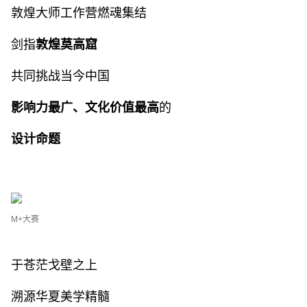
敦煌大师工作营燃魂集结
剑指
敦煌莫高窟
共同挑战当今中国
影响力最广、文化价值最高
的
设计命题
M+大赛
于苍茫戈壁之上
溯源华夏美学精髓