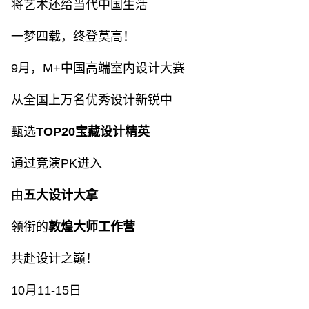
将艺术还给当代中国生活
一梦四载，终登莫高！
9月，M+中国高端室内设计大赛
从全国上万名优秀设计新锐中
甄选
TOP
20
宝藏设计精英
通过竞演PK进入
由
五大设计大拿
领衔的
敦煌大师工作营
共赴设计之巅！
10月11-15日