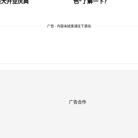
盛大开业庆典
色”了解一下？
广告 - 内容未结束请往下滚动
广告合作