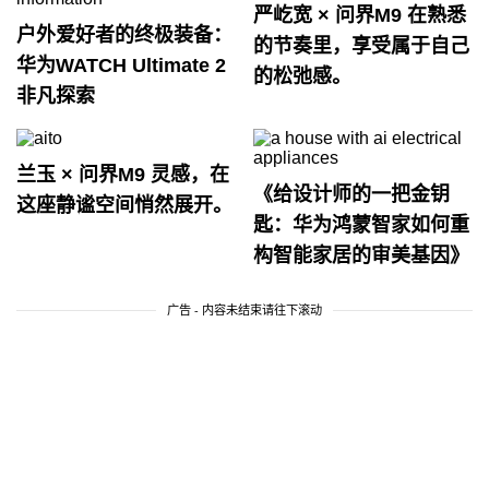
严屹宽 × 问界M9 在熟悉
户外爱好者的终极装备：
的节奏里，享受属于自己
华为WATCH Ultimate 2
的松弛感。
非凡探索
兰玉 × 问界M9 灵感，在
《给设计师的一把金钥
这座静谧空间悄然展开。
匙：华为鸿蒙智家如何重
构智能家居的审美基因》
广告 - 内容未结束请往下滚动