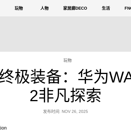
玩物
人物
家居廊DECO
生活
F
玩物
装备：华为WATCH
2非凡探索
发布时间: NOV 26, 2025