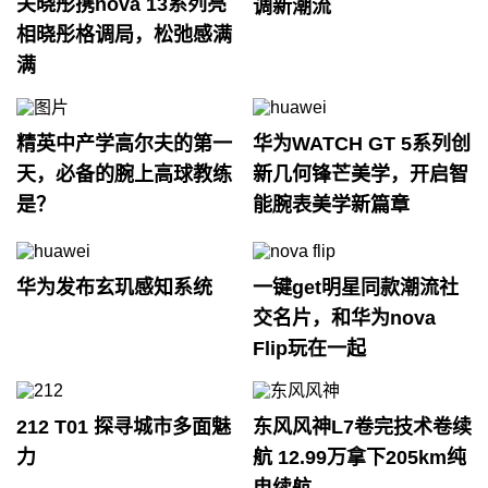
关晓彤携nova 13系列亮
调新潮流
相晓彤格调局，松弛感满
满
精英中产学高尔夫的第一
华为WATCH GT 5系列创
天，必备的腕上高球教练
新几何锋芒美学，开启智
是？
能腕表美学新篇章
华为发布玄玑感知系统
一键get明星同款潮流社
交名片，和华为nova
Flip玩在一起
212 T01 探寻城市多面魅
东风风神L7卷完技术卷续
力
航 12.99万拿下205km纯