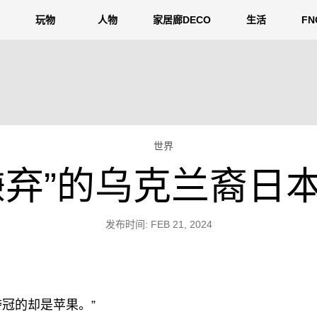
玩物
人物
家居廊DECO
生活
F
世界
嫌弃”的乌克兰裔日
发布时间: FEB 21, 2024
冠的却是苹果。”