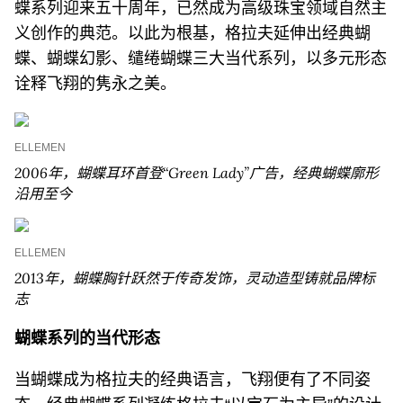
蝶系列迎来五十周年，已然成为高级珠宝领域自然主
义创作的典范。以此为根基，格拉夫延伸出经典蝴
蝶、蝴蝶幻影、缱绻蝴蝶三大当代系列，以多元形态
诠释飞翔的隽永之美。
ELLEMEN
2006
年，蝴蝶耳环首登
“Green Lady”
广告，经典蝴蝶廓形
沿用至今
ELLEMEN
2013
年，蝴蝶胸针跃然于传奇发饰，灵动造型铸就品牌标
志
蝴蝶系列的当代形态
当蝴蝶成为格拉夫的经典语言，飞翔便有了不同姿