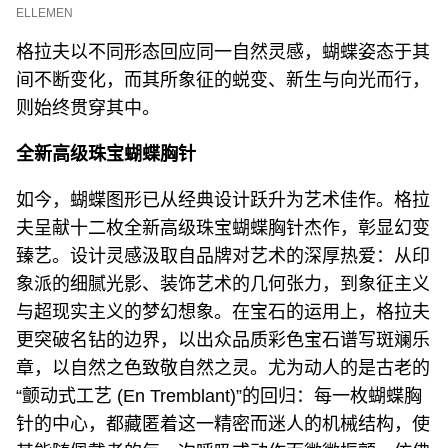
ELLEMEN
格拉夫以不同形态回应同一自然灵感，蝴蝶姿态于其
间不断变化，而其所象征的蜕变、新生与向光而行，
则始终贯穿其中。
全新高级珠宝蝴蝶胸针
如今，蝴蝶图形已从经典设计跃升为艺术佳作。格拉
夫呈献十二枚全新高级珠宝蝴蝶胸针杰作，彰显幻变
臻艺。设计灵感汲取自品牌对艺术的深厚热爱：从印
象派的细腻光影、装饰艺术的几何张力，到象征主义
与超现实主义的梦幻想象。在宝石的运用上，格拉夫
更突破名钻的边界，以出众品质彩色宝石谱写斑斓乐
章，以自然之色致敬自然之灵。尤为动人的是古老的
“颤动式工艺 (En Tremblant)”的回归：每一枚蝴蝶胸
针的中心，都藏匿着这一精密而迷人的机械结构，使