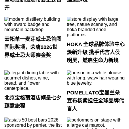
全场景新品发布会正式召
臻选腕表
开
云拓单一麦芽威士忌首闯
HOKA 全球品牌体验中心
国际奖项，荣膺2026世
焕新升级 携手代言人侯
界威士忌大师赛金奖
明昊，燃启生命力新境
POMELLATO宝曼兰朵
北京宝格丽酒店倾呈七夕
宣布杨紫担任全球品牌代
臻意旅程
言人