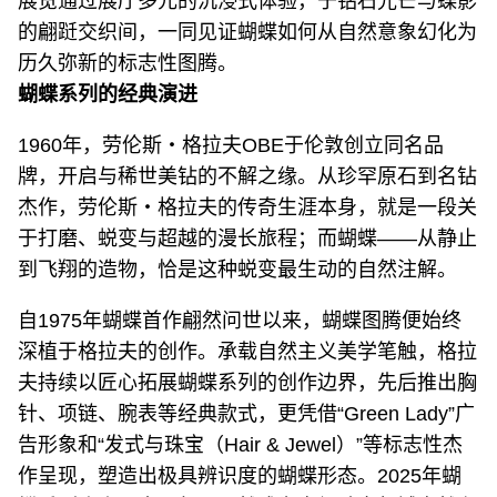
展览通过展厅多元的沉浸式体验，于钻石光芒与蝶影
的翩跹交织间，一同见证蝴蝶如何从自然意象幻化为
历久弥新的标志性图腾。
蝴蝶系列的经典演进
1960年，劳伦斯‧格拉夫OBE于伦敦创立同名品
牌，开启与稀世美钻的不解之缘。从珍罕原石到名钻
杰作，劳伦斯‧格拉夫的传奇生涯本身，就是一段关
于打磨、蜕变与超越的漫长旅程；而蝴蝶——从静止
到飞翔的造物，恰是这种蜕变最生动的自然注解。
自1975年蝴蝶首作翩然问世以来，蝴蝶图腾便始终
深植于格拉夫的创作。承载自然主义美学笔触，格拉
夫持续以匠心拓展蝴蝶系列的创作边界，先后推出胸
针、项链、腕表等经典款式，更凭借“Green Lady”广
告形象和“发式与珠宝（Hair & Jewel）”等标志性杰
作呈现，塑造出极具辨识度的蝴蝶形态。2025年蝴