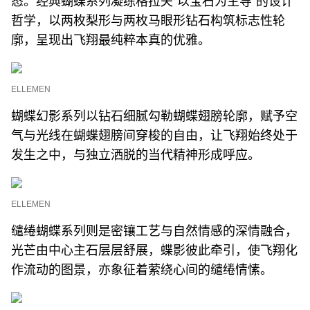
态。经典蝴蝶系列凝练格拉夫“以宝石为主导”的设计
哲学，以两枚梨形与两枚马眼形钻石构筑标志性轮
廓，呈现出飞翔最纯粹本真的优雅。
ELLEMEN
蝴蝶幻影系列以钻石细腻勾勒蝴蝶翅膀轮廓，赋予空
气与光线在蝴蝶翅膀间穿梭的自由，让飞翔始终处于
发生之中，与独立洒脱的当代精神形成呼应。
ELLEMEN
缱绻蝴蝶系列则是密镶工艺与自然情感的深情融合，
光芒由中心主石层层舒展，蝶影彼此牵引，使飞翔化
作流动的图景，亦象征着萦绕心间的缱绻情愫。