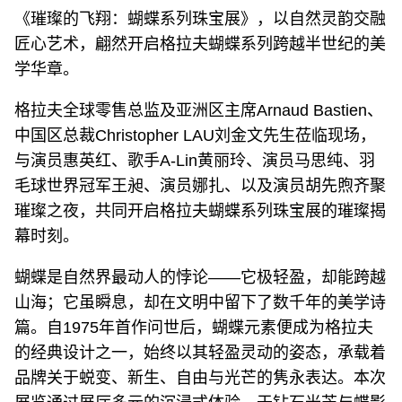
《璀璨的飞翔：蝴蝶系列珠宝展》，以自然灵韵交融
匠心艺术，翩然开启格拉夫蝴蝶系列跨越半世纪的美
学华章。
格拉夫全球零售总监及亚洲区主席Arnaud Bastien、
中国区总裁Christopher LAU刘金文先生莅临现场，
与演员惠英红、歌手A-Lin黄丽玲、演员马思纯、羽
毛球世界冠军王昶、演员娜扎、以及演员胡先煦齐聚
璀璨之夜，共同开启格拉夫蝴蝶系列珠宝展的璀璨揭
幕时刻。
蝴蝶是自然界最动人的悖论——它极轻盈，却能跨越
山海；它虽瞬息，却在文明中留下了数千年的美学诗
篇。自1975年首作问世后，蝴蝶元素便成为格拉夫
的经典设计之一，始终以其轻盈灵动的姿态，承载着
品牌关于蜕变、新生、自由与光芒的隽永表达。本次