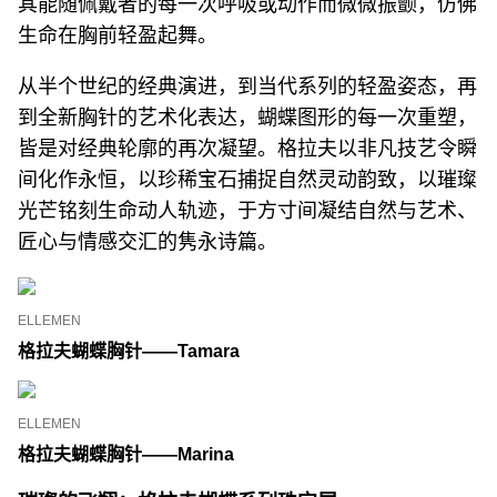
其能随佩戴者的每一次呼吸或动作而微微振颤，仿佛
生命在胸前轻盈起舞。
从半个世纪的经典演进，到当代系列的轻盈姿态，再
到全新胸针的艺术化表达，蝴蝶图形的每一次重塑，
皆是对经典轮廓的再次凝望。格拉夫以非凡技艺令瞬
间化作永恒，以珍稀宝石捕捉自然灵动韵致，以璀璨
光芒铭刻生命动人轨迹，于方寸间凝结自然与艺术、
匠心与情感交汇的隽永诗篇。
ELLEMEN
格拉夫蝴蝶胸针
——Tamara
ELLEMEN
格拉夫蝴蝶胸针
——Marina