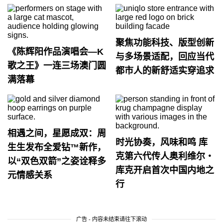
聚焦功能科技、版型创新
《陈辉阳作品演唱会—K
与多场景适配，回应当代
歌之王》一连三场澳门圆
都市人的新舒适实穿追求
满落幕
相遇之间，星愿成双：周
时光协奏，风味和鸣 库
生生发布全爱钻™新作，
克第六代传人奥利维尔・
以“双色双箭”之姿诠释多
库克开启首次中国内地之
元情感关系
行
广告 - 内容未结束请往下滚动