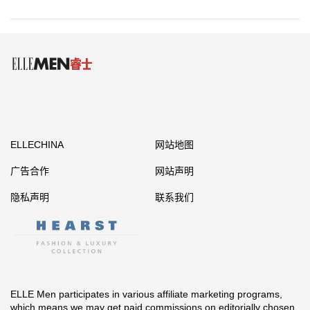
ELLECHINA
网站地图
广告合作
网站声明
隐私声明
联系我们
ELLE Men participates in various affiliate marketing programs,
which means we may get paid commissions on editorially chosen