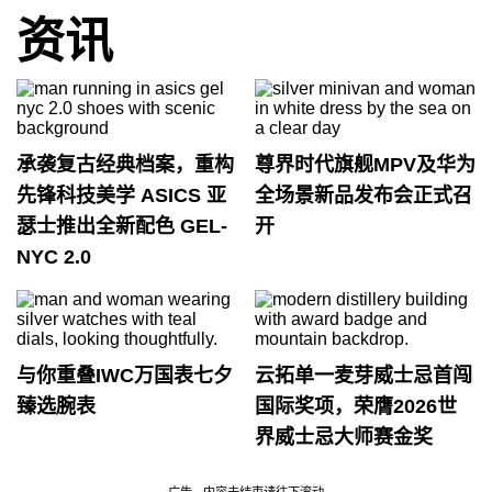
资讯
承袭复古经典档案，重构
尊界时代旗舰MPV及华为
先锋科技美学 ASICS 亚
全场景新品发布会正式召
瑟士推出全新配色 GEL-
开
NYC 2.0
与你重叠IWC万国表七夕
云拓单一麦芽威士忌首闯
臻选腕表
国际奖项，荣膺2026世
界威士忌大师赛金奖
广告 - 内容未结束请往下滚动