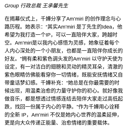
Group 行政总裁 王承馨先生
在揭幕仪式上，千嬅分享了Am’miri 的创作理念与心
路历程。她表示：“其实Am’miri 是丁先生的Idea，他
希望为我打造一个IP，可以一直陪伴大家，跨越时
空。Am’miri是以我内心感悟为灵感，她象征着每个
人内心深处的一个小朋友，也都是一直陪伴你成长的
好友。”拥有柔和紫色调头发的Am’miri 以守护天使为
设定，有一对洁白的翅膀和灵动的精灵耳朵，清澈的
紫色眼睛仿佛能看穿你一切情绪，既能安抚情绪又自
带童话梦幻感。千嬅补充：“她总是在你最需要的时
候出现，用温柔治愈的力量守护你的初心。就好像我
做音乐，都是想透过情感连结去陪伴大家走过高低起
跌，找回一份属于内心的平静。”作为千嬅用心诠释
的全新 IP，Am’miri 不仅是她内心世界的温柔延伸，
更是向大众传递正能量、治愈情绪的重要载体。