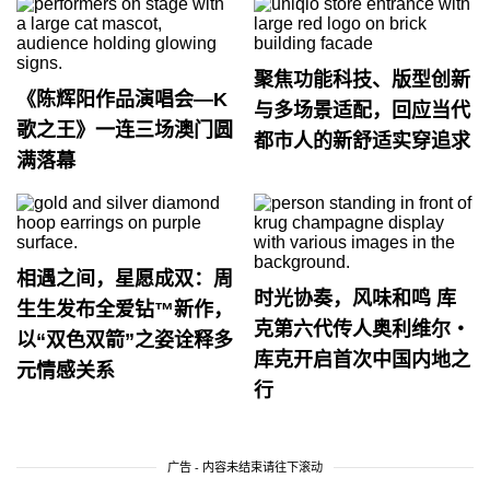
聚焦功能科技、版型创新
《陈辉阳作品演唱会—K
与多场景适配，回应当代
歌之王》一连三场澳门圆
都市人的新舒适实穿追求
满落幕
相遇之间，星愿成双：周
时光协奏，风味和鸣 库
生生发布全爱钻™新作，
克第六代传人奥利维尔・
以“双色双箭”之姿诠释多
库克开启首次中国内地之
元情感关系
行
广告 - 内容未结束请往下滚动