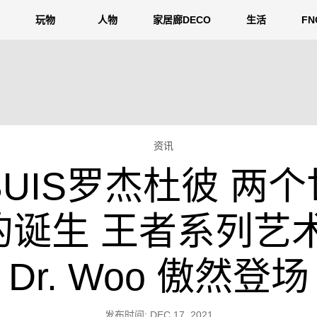
玩物
人物
家居廊DECO
生活
F
资讯
UBUIS罗杰杜彼 两
诞生 王者系列艺
Dr. Woo 傲然登场
发布时间: DEC 17, 2021