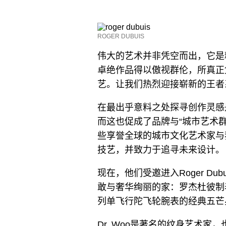
ROGER DUBUIS
伟大的艺术并非凭空而出，它是
卓绝作品得以傲视群伦，所真正
艺。让我们热烈迎接崭新的王者
在最出乎意料之处探寻创作灵感是R
而这也促成了品牌与“城市艺术群体”
些享誉全球的城市文化艺术家与
技艺，并致力于追寻未来设计。
现在，他们受邀进入Roger D
敢与奢华绚丽的家：罗杰杜彼制
列单飞行陀飞轮腕表的经典五芒
Dr. Woo是著名的纹身艺术