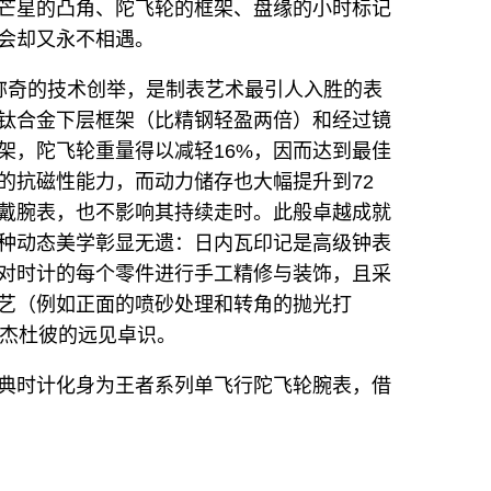
芒星的凸角、陀飞轮的框架、盘缘的小时标记
会却又永不相遇。
叹称奇的技术创举，是制表艺术最引人入胜的表
钛合金下层框架（比精钢轻盈两倍）和经过镜
架，陀飞轮重量得以减轻16%，因而达到最佳
的抗磁性能力，而动力储存也大幅提升到72
戴腕表，也不影响其持续走时。此般卓越成就
种动态美学彰显无遗：日内瓦印记是高级钟表
对时计的每个零件进行手工精修与装饰，且采
艺（例如正面的喷砂处理和转角的抛光打
is罗杰杜彼的远见卓识。
典时计化身为王者系列单飞行陀飞轮腕表，借