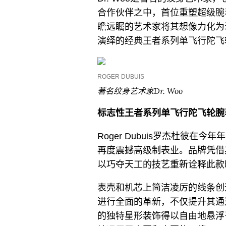
合作伙伴之中，首位重塑超级腕
瞻远瞩的艺术家将其想像力化为现
演绎的经典王者系列单飞行陀飞
ROGER DUBUIS
著名纹身艺术家Dr. Woo
标志性王者系列单飞行陀飞轮腕
Roger Dubuis罗杰杜彼
再度震撼高级制表业。品牌凭借
以巧夺天工的技艺重新诠释此款
表壳和机芯上简洁凌厉的线条创
进行全面的革新，不仅提升其通透性
的独特星形装饰得以自由地悬浮